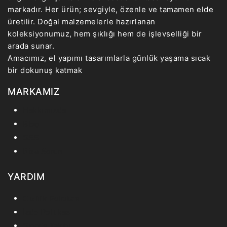
markadır. Her ürün; sevgiyle, özenle ve tamamen elde
üretilir. Doğal malzemelerle hazırlanan
koleksiyonumuz, hem şıklığı hem de işlevselliği bir
arada sunar.
Amacımız, el yapımı tasarımlarla günlük yaşama sıcak
bir dokunuş katmak
MARKAMIZ
Hakkımızda
Blog
SSS
Bize Sorun
YARDIM
Gizlilik Politikası
İade Politikası
Sipariş Takibi