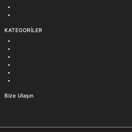
Hesabım
KATEGORİLER
Çanta
Kartlık
Matara Kılıfı
Hediye Kutuları
Organizer
Bize Ulaşın
+90 5393695520
info@betusss.com