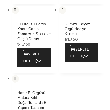
El Örgüsü Bordo
Kırmızı–Beyaz
Kadın Çanta –
Örgü Hediye
Zamansız Şıklık ve
Kutusu
Güçlü Duruş
₺
1.750
₺
1.750
SEPETE
SEPETE
EKLE
EKLE
Hasır El Örgüsü
Matara Kılıfı |
Doğal Tonlarda El
Yapımı Tasarım