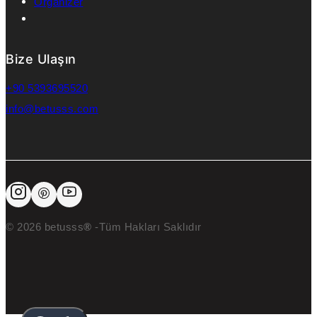
Organizer
Bize Ulaşın
+90 5393695520
info@betusss.com
© 2026 betusss
®
-Tüm Hakları Saklıdır