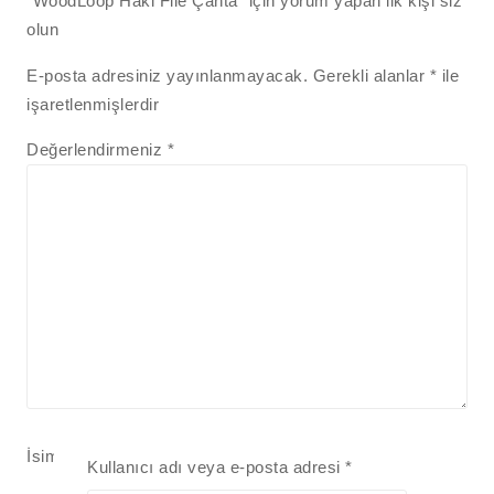
“WoodLoop Haki File Çanta” için yorum yapan ilk kişi siz
olun
E-posta adresiniz yayınlanmayacak.
Gerekli alanlar
*
ile
işaretlenmişlerdir
Değerlendirmeniz
*
İsim
*
Kullanıcı adı veya e-posta adresi
*