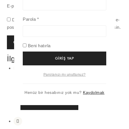
E-posta
*
Parola
*
Daha sonraki yorumlarımda kullanılması için adım, e-
posta adresim ve site adresim bu tarayıcıya kaydedilsin.
Beni hatırla
İlgili ürünler
GIRIŞ YAP
Parolanızı mı unuttunuz?
Çiçekli Matara Kılıfı – Pastel Mavi – 0,5 L
₺
1.100
Henüz bir hesabınız yok mu?
Kaydolmak
SEPETE EKLE