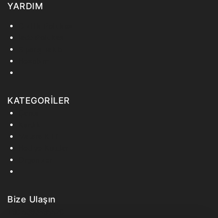
YARDIM
Gizlilik Politikası
İade Politikası
Sipariş Takibi
Hesabım
KATEGORİLER
Çanta
Kartlık
Matara Kılıfı
Hediye Kutuları
Organizer
Bize Ulaşın
+90 5393695520