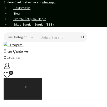
Sizlere özel üretim imkanı
whatsapp
Hakkımızda
Blog
Bizimle İletişime Geçin
Sıkça Sorulan Sorular (SSS)
0
0
Sepetim
0,00TL