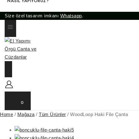
NASIL YAPIYORUZ?
Size özel tasarım imkanı
Whatsapp
.
0
Home
/
Mağaza
/
Tüm Ürünler
/
WoodLoop Haki File Çanta