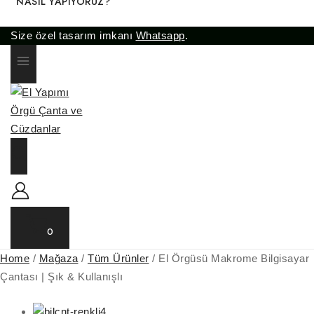
NASIL YAPIYORUZ?
Size özel tasarım imkanı
Whatsapp
.
0
Home
/
Mağaza
/
Tüm Ürünler
/
El Örgüsü Makrome Bilgisayar
Çantası | Şık & Kullanışlı