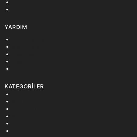
SSS
Bize Sorun
YARDIM
Gizlilik Politikası
İade Politikası
Sipariş Takibi
Hesabım
KATEGORİLER
Çanta
Kartlık
Matara Kılıfı
Hediye Kutuları
Organizer