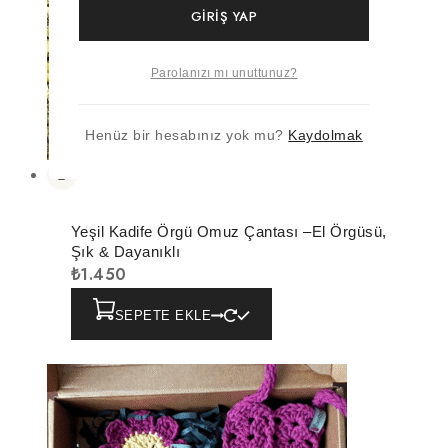
GIRIŞ YAP
Parolanızı mı unuttunuz?
Henüz bir hesabınız yok mu?
Kaydolmak
Yeşil Kadife Örgü Omuz Çantası –El Örgüsü,
Şık & Dayanıklı
₺
1.450
SEPETE EKLE