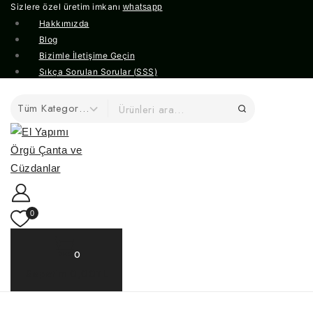
Sizlere özel üretim imkanı
whatsapp
Hakkımızda
Blog
Bizimle İletişime Geçin
Sıkça Sorulan Sorular (SSS)
0
0
Sepetim
0,00TL