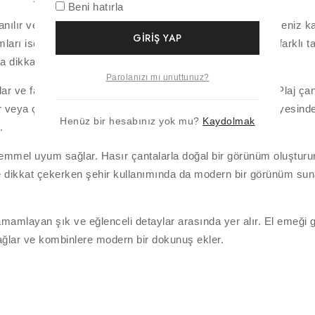
Beni hatırla
ılır ve yaz kombinlerine eğlenceli bir dokunuş eklenir. Deniz kabuğ
GIRIŞ YAP
ları ise el emeği dokusuyla doğal bir stil sunar. Böylece farkl
dikkat çekici hale getirir.
Parolanızı mı unuttunuz?
r ve farklı çanta modelleriyle rahatlıkla kombinlenebilir. Plaj ç
 veya çanta süsü olarak da kullanılabilir. Hafif yapıları sayesind
Henüz bir hesabınız yok mu?
Kaydolmak
.
kemmel uyum sağlar. Hasır çantalarla doğal bir görünüm oluşturur
linde dikkat çekerken şehir kullanımında da modern bir görünüm sun
tamamlayan şık ve eğlenceli detaylar arasında yer alır. El emeği
sağlar ve kombinlere modern bir dokunuş ekler.