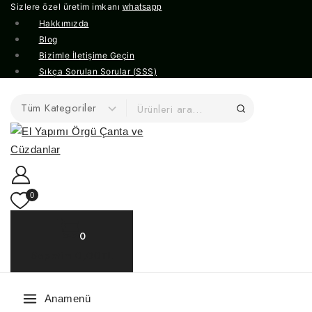
Sizlere özel üretim imkanı
whatsapp
Hakkımızda
Blog
Bizimle İletişime Geçin
Sıkça Sorulan Sorular (SSS)
0
0
Sepetim
0,00TL
Anamenü