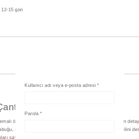
:
12-15 gün
Kullanıcı adı veya e-posta adresi
*
Çanta Charmı / Aksesuarı
Parola
*
temalı örgü çanta charmları/ aksesuarları, enerjik ve özgün deta
uğu, deniz yıldızı ve örgü deniz kabuğu detayları yaz stilini de
ları sayesinde günlük kullanımda konfor sağlar.