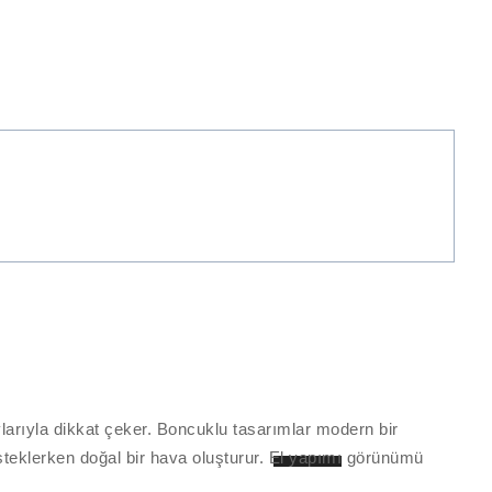
ylarıyla dikkat çeker. Boncuklu tasarımlar modern bir
steklerken doğal bir hava oluşturur.
El yapımı
görünümü