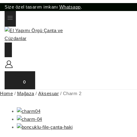
Size özel tasarım imkanı
Whatsapp
.
0
Home
/
Mağaza
/
Aksesuar
/
Charm 2