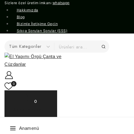
Sizlere özel üretim imkanı
whatsapp
Hakkımızda
Blog
Bizimle İletişime Geçin
Sıkça Sorulan Sorular (SSS)
0
0
Sepetim
0,00TL
Anamenü