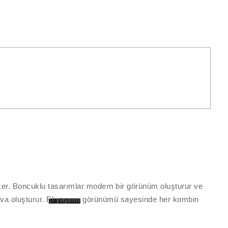
eker. Boncuklu tasarımlar modern bir görünüm oluşturur ve
ava oluşturur.
El yapımı
görünümü sayesinde her kombin