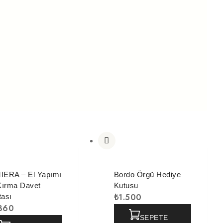
IERA – El Yapımı
Bordo Örgü Hediye
Kırma Davet
Kutusu
₺
1.500
tası
360
SEPETE