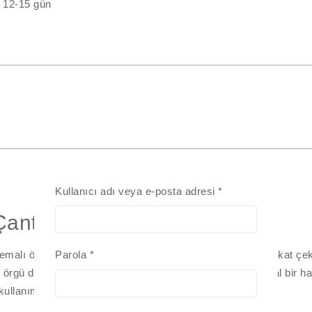
:
12-15 gün
Kullanıcı adı veya e-posta adresi
*
Çanta Charmı / Aksesuarı
 temalı örgü çanta charmı enerjik ve özgün detaylarıyla dikkat ç
Parola
*
 örgü deniz kabuğu detayları yaz stilini desteklerken doğal bir h
kullanımda konfor sağlar.