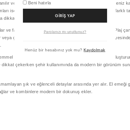
Beni hatırla
ılır ve yaz kombinlerine eğlenceli bir dokunuş eklenir. Deniz kabuğ
ları ise el emeği dokusuyla doğal bir stil sunar. Böylece farkl
GIRIŞ YAP
dikkat çekici hale getirir.
r ve farklı çanta modelleriyle rahatlıkla kombinlenebilir. Plaj ç
Parolanızı mı unuttunuz?
 veya çanta süsü olarak da kullanılabilir. Hafif yapıları sayesind
.
Henüz bir hesabınız yok mu?
Kaydolmak
kemmel uyum sağlar. Hasır çantalarla doğal bir görünüm oluşturur
linde dikkat çekerken şehir kullanımında da modern bir görünüm sun
tamamlayan şık ve eğlenceli detaylar arasında yer alır. El emeği
sağlar ve kombinlere modern bir dokunuş ekler.