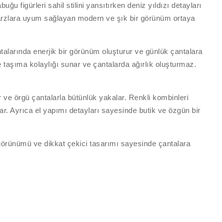
u figürleri sahil stilini yansıtırken deniz yıldızı detayları
ı tarzlara uyum sağlayan modern ve şık bir görünüm ortaya
antalarında enerjik bir görünüm oluşturur ve günlük çantalara
e taşıma kolaylığı sunar ve çantalarda ağırlık oluşturmaz.
 ve örgü çantalarla bütünlük yakalar. Renkli kombinleri
ar. Ayrıca el yapımı detayları sayesinde butik ve özgün bir
 görünümü ve dikkat çekici tasarımı sayesinde çantalara