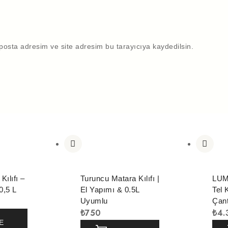
posta adresim ve site adresim bu tarayıcıya kaydedilsin.
Kılıfı –
Turuncu Matara Kılıfı |
LUM
0,5 L
El Yapımı & 0.5L
Tel 
Uyumlu
Çan
₺
750
₺
4.
E