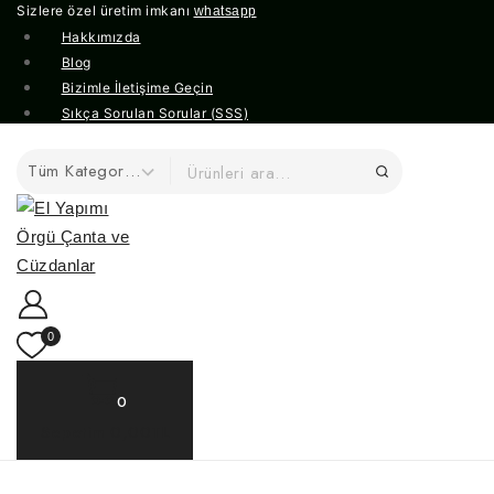
Sizlere özel üretim imkanı
whatsapp
Hakkımızda
Blog
Bizimle İletişime Geçin
Sıkça Sorulan Sorular (SSS)
0
0
Sepetim
0,00TL