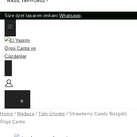
NASIL YAPIYORUZ?
Size özel tasarım imkanı
Whatsapp
.
0
Home
/
Mağaza
/
Tüm Ürünler
/
Strawberry Candy Büzgülü
Örgü Çanta