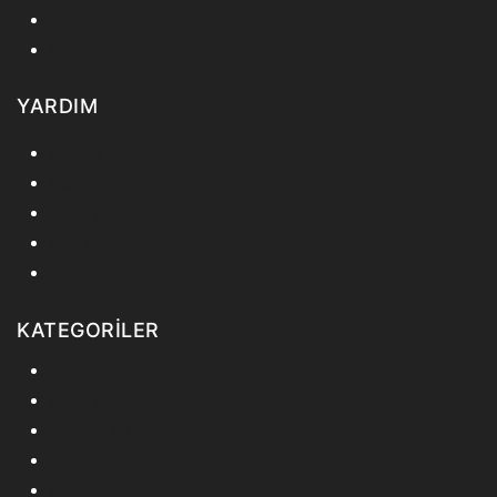
SSS
Bize Sorun
YARDIM
Gizlilik Politikası
İade Politikası
Sipariş Takibi
Hesabım
KATEGORİLER
Çanta
Kartlık
Matara Kılıfı
Hediye Kutuları
Organizer