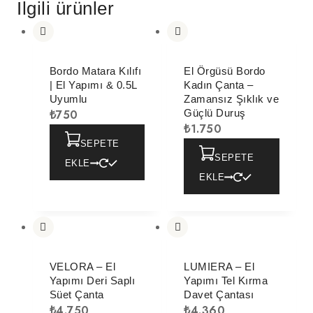
İlgili ürünler
Bordo Matara Kılıfı
El Örgüsü Bordo
| El Yapımı & 0.5L
Kadın Çanta –
Uyumlu
Zamansız Şıklık ve
₺
750
Güçlü Duruş
₺
1.750
SEPETE
SEPETE
EKLE
EKLE
VELORA – El
LUMIERA – El
Yapımı Deri Saplı
Yapımı Tel Kırma
Süet Çanta
Davet Çantası
₺
4.750
₺
4.360