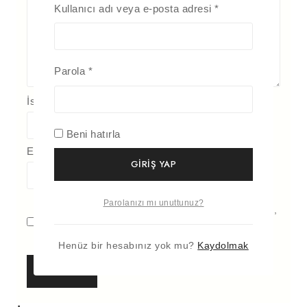
Kullanıcı adı veya e-posta adresi
*
Parola
*
İsim
*
Beni hatırla
E-posta
*
GIRIŞ YAP
Parolanızı mı unuttunuz?
Daha sonraki yorumlarımda kullanılması için adım,
e-posta adresim ve site adresim bu tarayıcıya
kaydedilsin.
Henüz bir hesabınız yok mu?
Kaydolmak